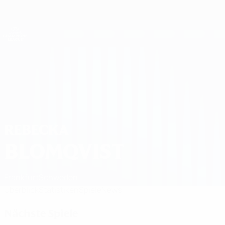
Direkt
zum
Hauptinhalt
UEFA Women's Champions League
Erhalten
Live-Ergebnisse &amp; Statistiken
UEFA Women's Champions League
Rebecka Blomqvist Spiele 2026/27
REBECKA
BLOMQVIST
Frankfurt
Schweden
Überblick
Statistiken
Spiele
News
Nächste Spiele