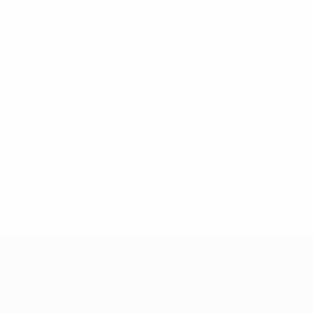
UEFA Women's Champions League
Sa 8 Aug. 2026
· Zweite
Qualifikationsrunde
UEFA Women's Champions League