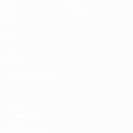
Spiele
Teams
Auslosungen
News
UEFA.tv
Geschichte
Gaming
Über
Stat.
AUCH
BESUCHEN
UEFA.com
UEFA-Stiftung
für Kinder
SPRACHE &AUML;NDERN
Deutsch
English
Français
Deutsch
Русский
Español
Italiano
Português
Datenschutz
Nutzungsbedingungen
Cookie-Politik
Datenschutzeinstellungen