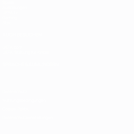
Spiele
Auslosungen
UEFA.tv
Gaming
Stat.
AUCH BESUCHEN
UEFA.com
UEFA-Stiftung für Kinder
SPRACHE &AUML;NDERN
Deutsch
English
Français
Deutsch
Русский
Español
Italiano
Datenschutz
Nutzungsbedingungen
Cookie-Politik
Datenschutzeinstellungen