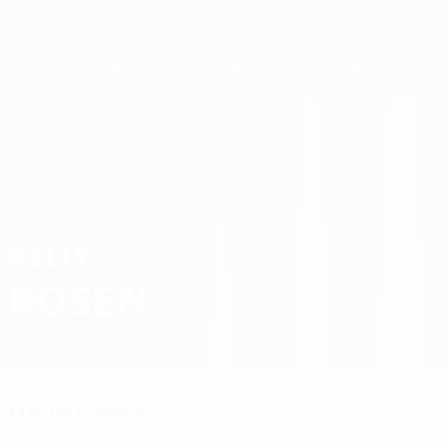
Direkt
zum
Hauptinhalt
UEFA Women's Champions League
Live-Ergebnisse &amp; Statistiken
UEFA Women's Champions League
Kelly Rosen Spiele 2026/27
KELLY
ROSEN
Flora
Estland
Überblick
Statistiken
Spiele
Frühere Spiele