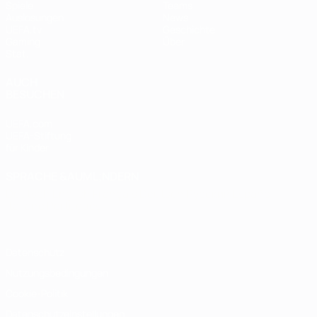
Spiele
Teams
Auslosungen
News
UEFA.tv
Geschichte
Gaming
Über
Stat.
AUCH
BESUCHEN
UEFA.com
UEFA-Stiftung
für Kinder
SPRACHE &AUML;NDERN
Deutsch
English
Français
Deutsch
Русский
Español
Italiano
Português
Datenschutz
Nutzungsbedingungen
Cookie-Politik
Datenschutzeinstellungen