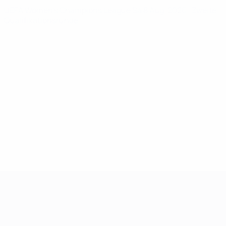
UEFA Women's Champions League
Sa 8 Aug. 2026
· Zweite
Qualifikationsrunde
UEFA Women's Champions League