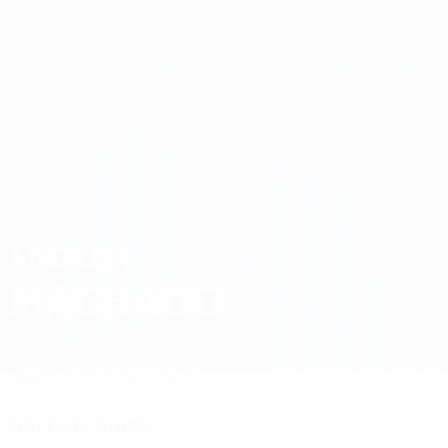
Direkt
zum
Hauptinhalt
UEFA Women's Champions League
Erhalten
Live-Ergebnisse &amp; Statistiken
UEFA Women's Champions League
Andreia Machado Spiele 2026/27
ANDREIA
MACHADO
Progrès
Luxemburg
Überblick
Statistiken
Spiele
Nächste Spiele