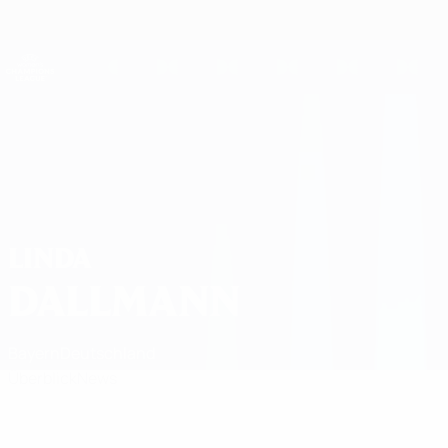
Direkt
zum
Hauptinhalt
UEFA Women's Champions League
Live-Ergebnisse &amp; Statistiken
UEFA Women's Champions League
Linda Dallmann Statistiken
LINDA
DALLMANN
Bayern
Deutschland
Überblick
News