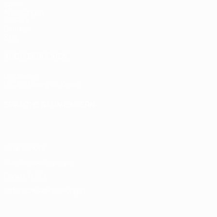
Spiele
Auslosungen
UEFA.tv
Gaming
Stat.
AUCH BESUCHEN
UEFA.com
UEFA-Stiftung für Kinder
SPRACHE &AUML;NDERN
Deutsch
English
Français
Deutsch
Русский
Español
Italiano
Datenschutz
Nutzungsbedingungen
Cookie-Politik
Datenschutzeinstellungen