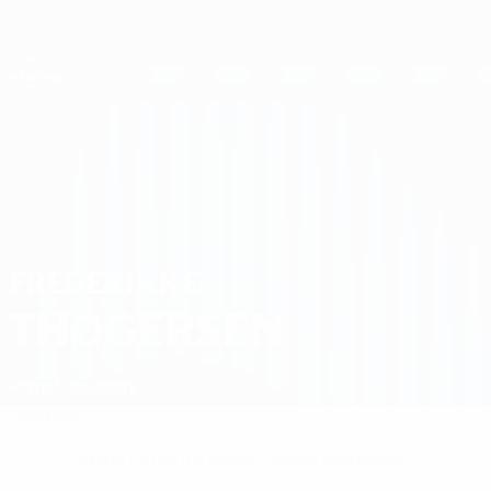
Direkt
zum
Hauptinhalt
UEFA Women's Champions League
Erhalten
Live-Ergebnisse &amp; Statistiken
UEFA Women's Champions League
Frederikke Thøgersen Statistiken
FREDERIKKE
THØGERSEN
Roma
Dänemark
Überblick
Keine Daten für diesen Spieler vorhanden