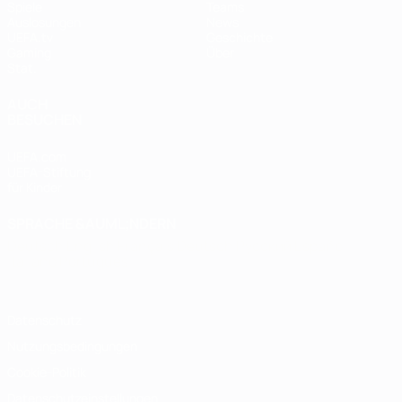
Spiele
Teams
Auslosungen
News
UEFA.tv
Geschichte
Gaming
Über
Stat.
AUCH
BESUCHEN
UEFA.com
UEFA-Stiftung
für Kinder
SPRACHE &AUML;NDERN
Deutsch
English
Français
Deutsch
Русский
Español
Italiano
Português
Datenschutz
Nutzungsbedingungen
Cookie-Politik
Datenschutzeinstellungen