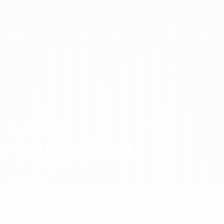
Direkt
zum
Hauptinhalt
UEFA Women's Champions League
Erhalten
Live-Ergebnisse &amp; Statistiken
UEFA Women's Champions League
Yana Malakhova
YANA
MALAKHOVA
Mura
Ukraine
Überblick