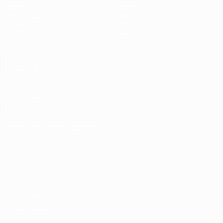
Spiele
Teams
Auslosungen
News
UEFA.tv
Geschichte
Gaming
Über
Stat.
AUCH
BESUCHEN
UEFA.com
UEFA-Stiftung
für Kinder
SPRACHE &AUML;NDERN
Deutsch
English
Français
Deutsch
Русский
Español
Italiano
Português
Datenschutz
Nutzungsbedingungen
Cookie-Politik