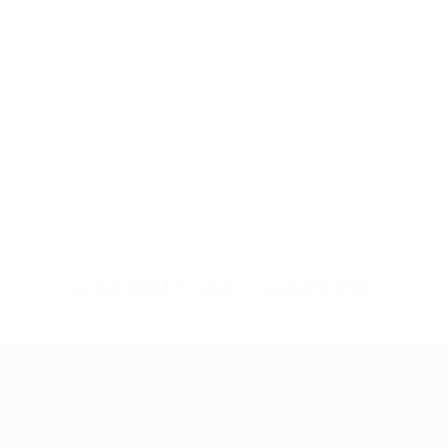
Keine Daten für diesen Spieler vorhanden
UEFA Women's Champions League