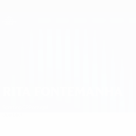
Direkt
zum
Hauptinhalt
UEFA Women's Champions League
Erhalten
Live-Ergebnisse &amp; Statistiken
UEFA Women's Champions League
Rita Fontemanha
RITA FONTEMANHA
Sporting CP
Portugal
Überblick