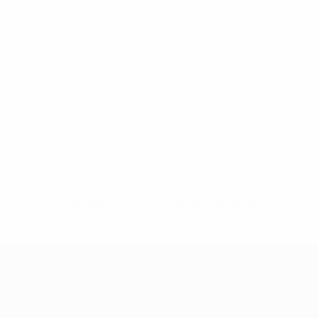
Keine Daten für diesen Spieler vorhanden
UEFA Women's Champions League