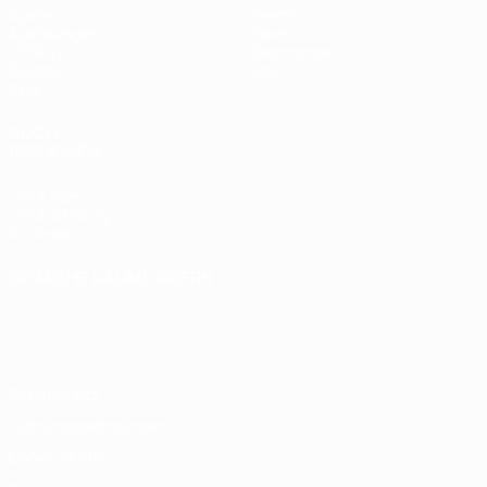
Spiele
Teams
Auslosungen
News
UEFA.tv
Geschichte
Gaming
Über
Stat.
AUCH
BESUCHEN
UEFA.com
UEFA-Stiftung
für Kinder
SPRACHE &AUML;NDERN
Deutsch
English
Français
Deutsch
Русский
Español
Italiano
Português
Datenschutz
Nutzungsbedingungen
Cookie-Politik