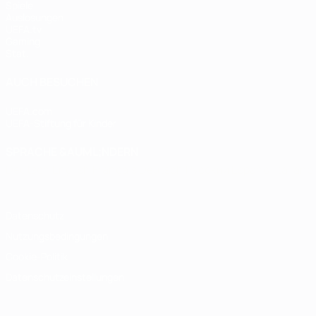
Spiele
Auslosungen
UEFA.tv
Gaming
Stat.
AUCH BESUCHEN
UEFA.com
UEFA-Stiftung für Kinder
SPRACHE &AUML;NDERN
Deutsch
English
Français
Deutsch
Русский
Español
Italiano
Datenschutz
Nutzungsbedingungen
Cookie-Politik
Datenschutzeinstellungen