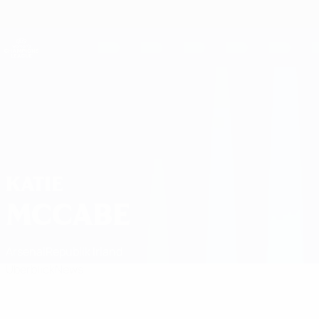
Direkt
zum
Hauptinhalt
UEFA Women's Champions League
Live-Ergebnisse &amp; Statistiken
UEFA Women's Champions League
Katie McCabe Statistiken
KATIE
MCCABE
Arsenal
Republik Irland
Überblick
News