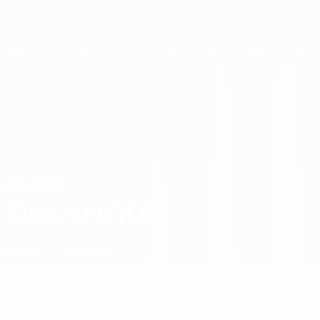
Direkt
zum
Hauptinhalt
UEFA Women's Champions League
Live-Ergebnisse &amp; Statistiken
UEFA Women's Champions League
Eleni Giannou 2026/27
ELENI
GIANNOU
Apollon Ladies
Zypern
Überblick
Statistiken
Spiele
Mittelfeldspielerin
POSITION
Zypern
LAND