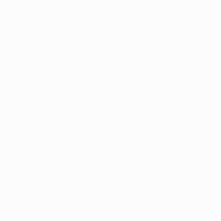
Geschichte
Über
Português