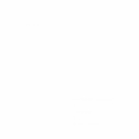
ualifikationsrunde
59
Gespielte Minuten
1
Vorlagen
0
Rote Karten