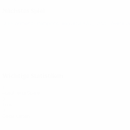
Nächstes Spiel
UEFA Women's Champions League
Sa 8 Aug. 2026
· Zweite Q
Wichtige Statistiken
1
Absolvierte Spiele
0
Tore
0
Gelbe Karten