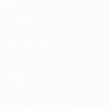
UEFA.tv
Gaming
Stat.
AUCH BESUCHEN
UEFA.com
UEFA-Stiftung für Kinder
SPRACHE &AUML;NDERN
Deutsch
English
Français
Deutsch
Русский
Español
Italiano
Datenschutz
Nutzungsbedingungen
Cookie-Politik
Datenschutzeinstellungen
© 1998-2026 UEFA. Alle Rechte vorbehalten