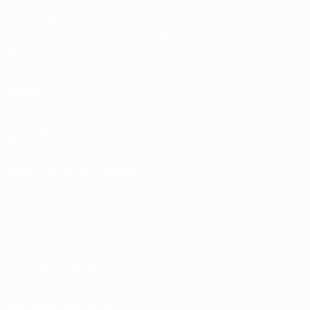
Spiele
Teams
Auslosungen
News
UEFA.tv
Geschichte
Gaming
Über
Stat.
AUCH
BESUCHEN
UEFA.com
UEFA-Stiftung
für Kinder
SPRACHE &AUML;NDERN
Deutsch
English
Français
Deutsch
Русский
Español
Italiano
Português
Datenschutz
Nutzungsbedingungen
Cookie-Politik
Datenschutzeinstellungen