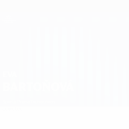
Direkt
zum
Hauptinhalt
UEFA Women's Champions League
Erhalten
Live-Ergebnisse &amp; Statistiken
UEFA Women's Champions League
Eva Bartoňová Spiele
EVA
BARTOŇOVÁ
Sparta Praha
Tschechien
Überblick