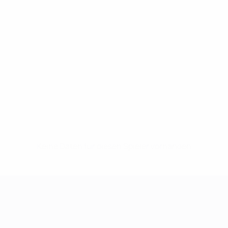
Keine Daten für diesen Spieler vorhanden
UEFA Women's Champions League