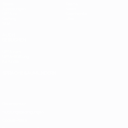
Spiele
Teams
Auslosungen
News
UEFA.tv
Geschichte
Gaming
Über
Stat.
AUCH
BESUCHEN
UEFA.com
UEFA-Stiftung
für Kinder
SPRACHE &AUML;NDERN
Deutsch
English
Français
Deutsch
Русский
Español
Italiano
Português
Datenschutz
Nutzungsbedingungen
Cookie-Politik