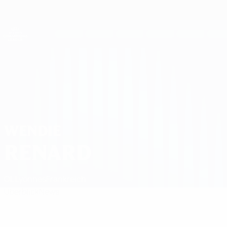
Direkt
zum
Hauptinhalt
UEFA Women's Champions League
Erhalten
Live-Ergebnisse &amp; Statistiken
UEFA Women's Champions League
Wendie Renard
WENDIE
RENARD
OL Lyonnes
Frankreich
Überblick
News