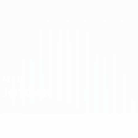
Direkt
zum
Hauptinhalt
UEFA Women's Champions League
Erhalten
Live-Ergebnisse &amp; Statistiken
UEFA Women's Champions League
Maja Joščak Statistiken
MAJA
JOŠČAK
Agram
Kroatien
Überblick
Keine Daten für diesen Spieler vorhanden