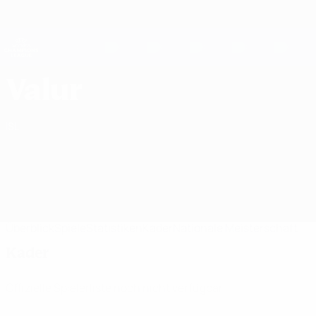
Direkt
zum
Hauptinhalt
UEFA Women's Champions League
Live-Ergebnisse &amp; Statistiken
UEFA Women's Champions League
Valur Kader UEFA Women's Champions League 2026/27
Valur
ISL
Überblick
Spiele
Statistiken
Kader
Nationale Meisterschaft
Kader
Offizielle Spielerliste noch nicht verfügbar