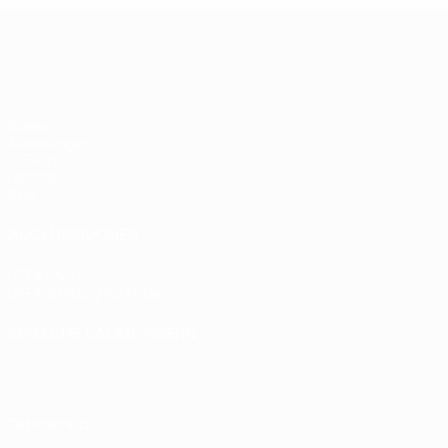
UEFA Women's Champions League
Spiele
Auslosungen
UEFA.tv
Gaming
Stat.
AUCH BESUCHEN
UEFA.com
UEFA-Stiftung für Kinder
SPRACHE &AUML;NDERN
Deutsch
English
Français
Deutsch
Русский
Español
Italiano
Datenschutz