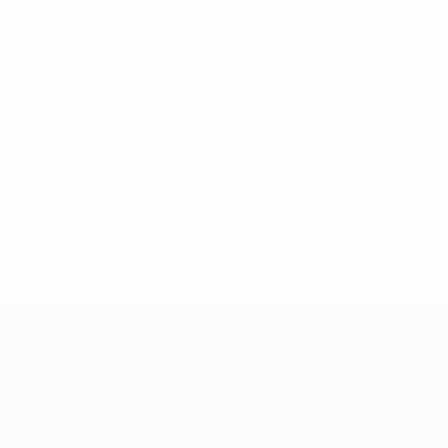
08 August 2026
UEFA Women's Champions League
Spiele
Auslosungen