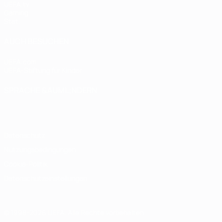
UEFA.tv
Gaming
Stat.
AUCH BESUCHEN
UEFA.com
UEFA-Stiftung für Kinder
SPRACHE &AUML;NDERN
Deutsch
English
Français
Deutsch
Русский
Español
Italiano
Datenschutz
Nutzungsbedingungen
Cookie-Politik
Datenschutzeinstellungen
© 1998-2026 UEFA. Alle Rechte vorbehalten