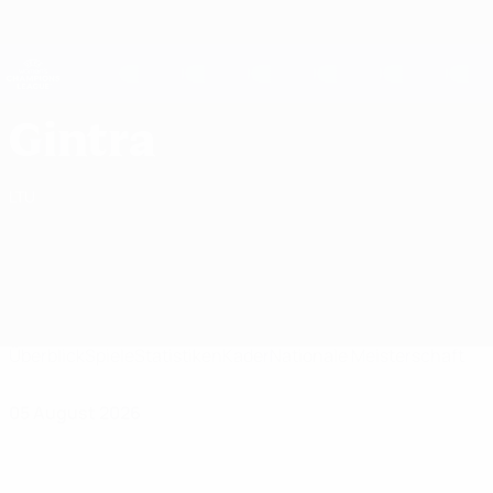
Direkt
zum
Hauptinhalt
UEFA Women's Champions League
Live-Ergebnisse &amp; Statistiken
UEFA Women's Champions League
FC Gintra Spiele UEFA Women's Champions League 2026/27
Gintra
LTU
Überblick
Spiele
Statistiken
Kader
Nationale Meisterschaft
05 August 2026