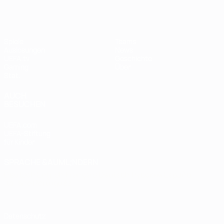
Spiele
Teams
Auslosungen
News
UEFA.tv
Geschichte
Gaming
Über
Stat.
AUCH
BESUCHEN
UEFA.com
UEFA-Stiftung
für Kinder
SPRACHE &AUML;NDERN
Deutsch
English
Français
Deutsch
Русский
Español
Italiano
Português
Datenschutz