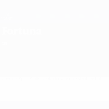
Direkt
zum
Hauptinhalt
UEFA Women's Champions League
Erhalten
Live-Ergebnisse &amp; Statistiken
UEFA Women's Champions League
Fortuna Hjørring UEFA Women's Champions League 2026/27
Fortuna
DEN
Überblick
Spiele
Statistiken
Kader
Nationale Meisterschaft
UEFA Women's Champions League