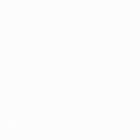
SPRACHE &AUML;NDERN
Deutsch
English
Français
Deutsch
Русский
Español
Italiano
Português
Datenschutz
Nutzungsbedingungen
Cookie-Politik
Datenschutzeinstellungen
© 1998-2026 UEFA. Alle Rechte vorbehalten
Der Name UEFA, das UEFA-Logo und alle Marken von UEFA-
Wettbewerben sind geschützte Marken und/oder von der UEFA
urheberrechtlich geschützt. Sie dürfen nicht für kommerzielle
Zwecke verwendet werden. Mit der Verwendung von UEFA.com
erklären Sie sich mit den Nutzungsbedingungen und der
Datenschutzpolitik für die Website einverstanden.