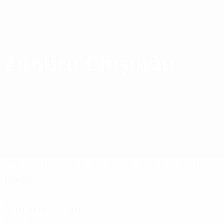
Direkt
zum
Hauptinhalt
UEFA Women's Champions League
Erhalten
Live-Ergebnisse &amp; Statistiken
UEFA Women's Champions League
FC Zimbru Chişinău Kader UEFA Women's Champions League 2026/27
Zimbru Chişinău
MDA
Überblick
Spiele
Statistiken
Kader
Nationale Meisterschaft
Kader
Torhüterinnen
Alter
EM
GT
Butkevich
1