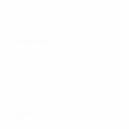
SRB
22
-
-
Stefanović
12
SRB
19
2
7
Djordjević
23
SRB
16
-
-
Verteidigerinnen
Alter
EM
T
Marjanović
2
SRB
23
2
-
J. Jovičić
3
SRB
18
2
-
Popović
5
SRB
18
2
-
Grujić
11
SRB
22
2
-
Kocić
14
SRB
19
2
1
Mittelfeldspielerinnen
Alter
EM
T
Maljković
4
SRB