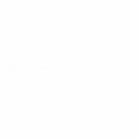
19
2
-
Siluši Stojšić
6
SRB
32
1
-
Rajić
10
SRB
21
2
-
Jošić
15
SRB
20
2
-
Ninković
17
SRB
19
2
-
Gaković
21
SRB
20
2
-
Stürmerinnen
Alter
EM
T
Bečić
7
MNE
23
2
-
Vlajić
9
SRB
17
-
-
Marjanović
16
SRB
22
2
-
Osmajić
18
MNE
20
2
-
Uvalin
19
SRB
20
2
-
Sovány
22
HUN