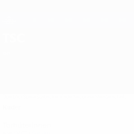
Direkt
zum
Hauptinhalt
UEFA Women's Champions League
Erhalten
Live-Ergebnisse &amp; Statistiken
UEFA Women's Champions League
ŽFK TSC Bačka Topola Kader UEFA Women's Champions League 2026/27
TSC
SRB
Überblick
Spiele
Statistiken
Kader
Nationale Meisterschaft
Kader
Torhüterinnen
Alter
EM
GT
Škandro
1