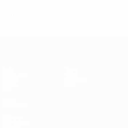
20
2
1
Trainer/-in
Fanđo Vajda
SRB
UEFA Women's Champions League
Spiele
Teams
Auslosungen
News
UEFA.tv
Geschichte
Gaming
Über
Stat.
AUCH
BESUCHEN
UEFA.com
UEFA-Stiftung
für Kinder