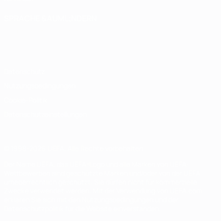
SPRACHE &AUML;NDERN
Deutsch
English
Français
Deutsch
Русский
Español
Italiano
Português
Datenschutz
Nutzungsbedingungen
Cookie-Politik
Datenschutzeinstellungen
© 1998-2026 UEFA. Alle Rechte vorbehalten
Der Name UEFA, das UEFA-Logo und alle Marken von UEFA-
Wettbewerben sind geschützte Marken und/oder von der UEFA
urheberrechtlich geschützt. Sie dürfen nicht für kommerzielle
Zwecke verwendet werden. Mit der Verwendung von UEFA.com
erklären Sie sich mit den Nutzungsbedingungen und der
Datenschutzpolitik für die Website einverstanden.