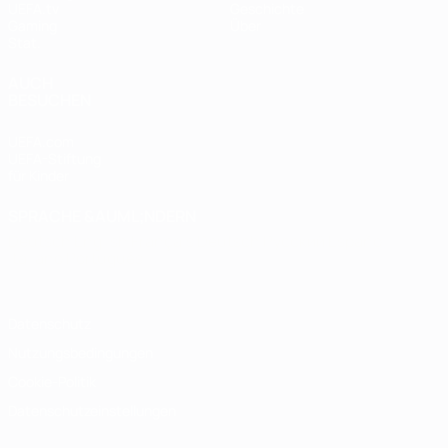
UEFA.tv
Geschichte
Gaming
Über
Stat.
AUCH
BESUCHEN
UEFA.com
UEFA-Stiftung
für Kinder
SPRACHE &AUML;NDERN
Deutsch
English
Français
Deutsch
Русский
Español
Italiano
Português
Datenschutz
Nutzungsbedingungen
Cookie-Politik
Datenschutzeinstellungen