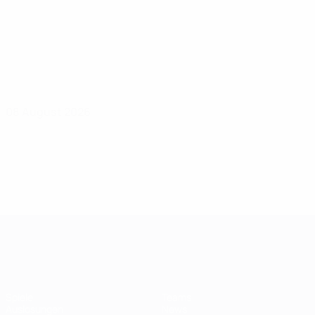
08 August 2026
UEFA Women's Champions League
Spiele
Teams
Auslosungen
News