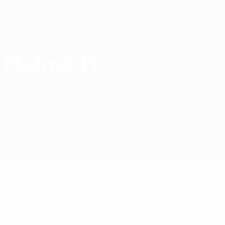
Direkt
zum
Hauptinhalt
UEFA Women's Champions League
Erhalten
Live-Ergebnisse &amp; Statistiken
UEFA Women's Champions League
Malmö FF Spiele UEFA Women's Champions League 2026/27
Malmö FF
SWE
Überblick
Spiele
Statistiken
Kader
Nationale Meisterschaft
05 August 2026