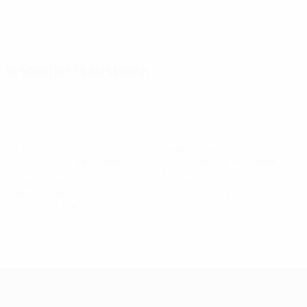
Alle
anzeigen
Wichtige Statistiken
1
5
Tore
Gegentore
0,5 im Schnitt pro Spiel
2,5 im Schnitt pro Spiel
4
1
Gelbe Karten
Rote Karten
2 im Schnitt pro Spiel
0,5 im Schnitt pro Spiel
Alle Statistiken
Kader
Akiyeva
Amanberdiyeva
Babshuk
Boronbekova
Mittelfeldspielerin
Torhüterin
Mittelfeldspielerin
Mittelfeldspieleri
UEFA Women's Champions League