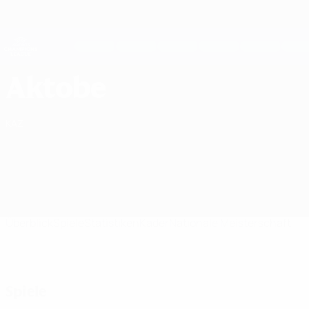
Direkt
zum
Hauptinhalt
UEFA Women's Champions League
Erhalten
Live-Ergebnisse &amp; Statistiken
UEFA Women's Champions League
WFC Aktobe UEFA Women's Champions League 2026/27
Aktobe
KAZ
Überblick
Spiele
Statistiken
Kader
Nationale Meisterschaft
Spiele