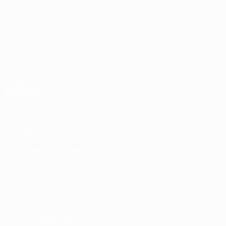
Spiele
Teams
Auslosungen
News
UEFA.tv
Geschichte
Gaming
Über
Stat.
AUCH
BESUCHEN
UEFA.com
UEFA-Stiftung
für Kinder
SPRACHE &AUML;NDERN
Deutsch
English
Français
Deutsch
Русский
Español
Italiano
Português
Datenschutz
Nutzungsbedingungen