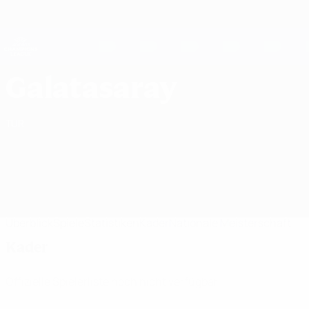
Direkt
zum
Hauptinhalt
UEFA Women's Champions League
Erhalten
Live-Ergebnisse &amp; Statistiken
UEFA Women's Champions League
Galatasaray A.Ş. Kader UEFA Women's Champions League 2026/27
Galatasaray
TUR
Überblick
Spiele
Statistiken
Kader
Nationale Meisterschaft
Kader
Offizielle Spielerliste noch nicht verfügbar