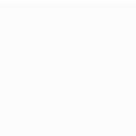
UEFA Women's Champions League
Spiele
Teams
Auslosungen
News
UEFA.tv
Geschichte
Gaming
Über
Stat.
AUCH
BESUCHEN
UEFA.com
UEFA-Stiftung
für Kinder
SPRACHE &AUML;NDERN
Deutsch
English
Français
Deutsch
Русский
Español
Italiano
Português