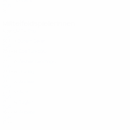
16
-
-
Gokce
38
TUR
18
-
-
Mittelfeldspielerinnen
Alter
EM
T
Otu
6
NGA
30
1
-
Busem Şeker
9
TUR
28
1
-
Ece Türkoğlu
10
TUR
27
1
1
Zeynep Kerimoğlu
13
TUR
23
1
-
Bozdag
16
AZE
27
1
-
Abideen
26
NGA
24
1
-
Acar
32
TUR
17
-
-
Tuğla *
34
TUR
16
-
-
Akbaba
35
TUR
17
-
-