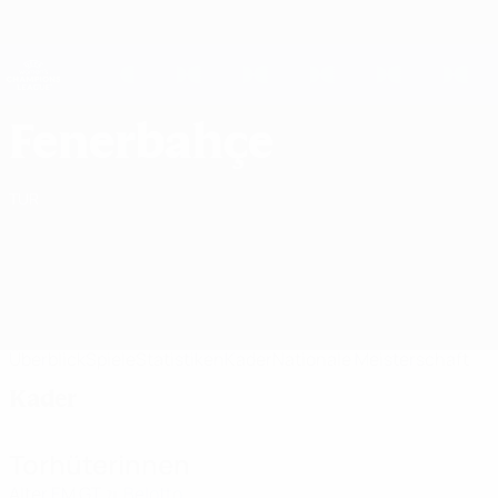
Direkt
zum
Hauptinhalt
UEFA Women's Champions League
Erhalten
Live-Ergebnisse &amp; Statistiken
UEFA Women's Champions League
Fenerbahçe SK Kader UEFA Women's Champions League 2026/27
Fenerbahçe
TUR
Überblick
Spiele
Statistiken
Kader
Nationale Meisterschaft
Kader
Torhüterinnen
Alter
EM
GT
Belotto
21