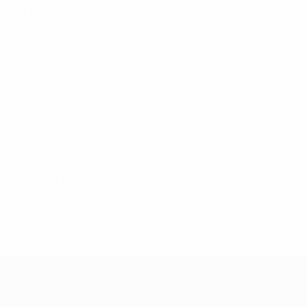
Stürmerinnen
Alter
EM
T
Yağmur Uraz
11
TUR
36
-
-
Ngah
30
CMR
23
-
-
Kaján
55
HUN
28
1
-
Stašková
77
CZE
26
1
-
Maria Alves
93
BRA
33
1
1
Trainer/-in
Gokhan Bozkaya
TUR
*
Spieler aus B-Liste
UEFA Women's Champions League