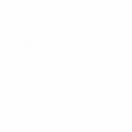
PAR
22
-
-
Demir *
40
TUR
16
-
-
Munteanu
71
MDA
32
1
1
Verteidigerinnen
Alter
EM
T
Plummer
2
JAM
29
1
-
Yaşam Göksu
5
TUR
30
-
-
Cansu Gürel
8
TUR
24
-
-
Bowen
14
NZL
32
1
-
İpek Kaya
17
TUR
31
-
-
Mesude Alayont
19
TUR
23
1
-
Fatma Şakar
24
TUR
27
1
-
Teke *
33
TUR