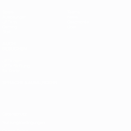
Spiele
Teams
Auslosungen
News
UEFA.tv
Geschichte
Gaming
Über
Stat.
AUCH
BESUCHEN
UEFA.com
UEFA-Stiftung
für Kinder
SPRACHE &AUML;NDERN
Deutsch
English
Français
Deutsch
Русский
Español
Italiano
Português
Datenschutz
Nutzungsbedingungen
Cookie-Politik