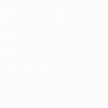
Spiele
Teams
Auslosungen
News
UEFA.tv
Geschichte
Gaming
Über
Stat.
AUCH
BESUCHEN
UEFA.com
UEFA-Stiftung
für Kinder
SPRACHE &AUML;NDERN
Deutsch
English
Français
Deutsch
Русский
Español
Italiano
Português
Datenschutz
Nutzungsbedingungen
Cookie-Politik