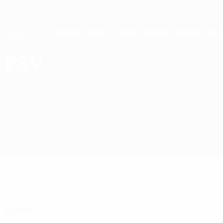
Direkt
zum
Hauptinhalt
UEFA Women's Champions League
Erhalten
Live-Ergebnisse &amp; Statistiken
UEFA Women's Champions League
PSV Eindhoven UEFA Women's Champions League 2026/27
PSV
NED
Überblick
Spiele
Statistiken
Kader
Nationale Meisterschaft
Spiele