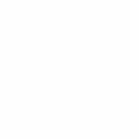
Gegentore
0
Rote Karten