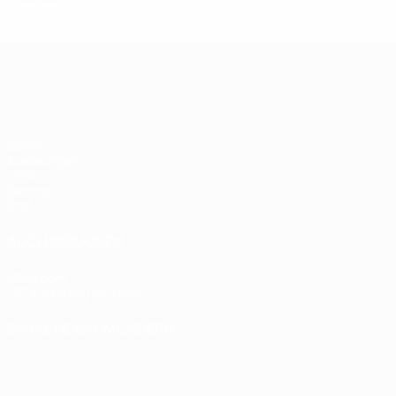
UEFA Women's Champions League
Spiele
Auslosungen
UEFA.tv
Gaming
Stat.
AUCH BESUCHEN
UEFA.com
UEFA-Stiftung für Kinder
SPRACHE &AUML;NDERN
Deutsch
English
Français
Deutsch
Русский
Español
Italiano