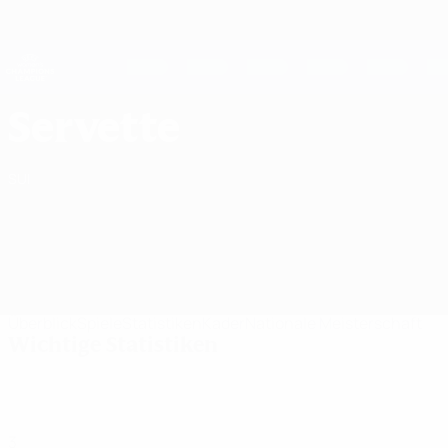
Direkt
zum
Hauptinhalt
UEFA Women's Champions League
Live-Ergebnisse &amp; Statistiken
UEFA Women's Champions League
Servette FC Chênois Féminin Statistiken UEFA Women's Champions League 2026/27
Servette
SUI
Überblick
Spiele
Statistiken
Kader
Nationale Meisterschaft
Wichtige Statistiken
3