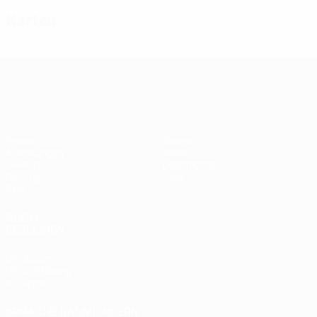
Karten
UEFA Women's Champions League
Spiele
Teams
Auslosungen
News
UEFA.tv
Geschichte
Gaming
Über
Stat.
AUCH
BESUCHEN
UEFA.com
UEFA-Stiftung
für Kinder
SPRACHE &AUML;NDERN