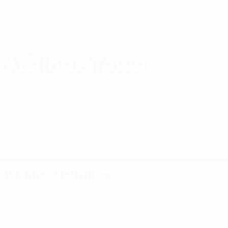
Direkt
zum
Hauptinhalt
UEFA Women's Champions League
Erhalten
Live-Ergebnisse &amp; Statistiken
UEFA Women's Champions League
Athlone Town FC Statistiken UEFA Women's Champions League 2026/27
Athlone Town
IRL
Überblick
Spiele
Statistiken
Kader
Nationale Meisterschaft
Wichtige Statistiken
5
3