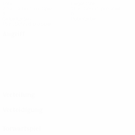
Tore
Gegentore
2,5 im Schnitt pro Spiel
1,5 im Schnitt pro Spiel
3
0
Gelbe Karten
Rote Karten
1,5 im Schnitt pro Spiel
Angriff
Verteilung
Verteidigung
Torwartspiel