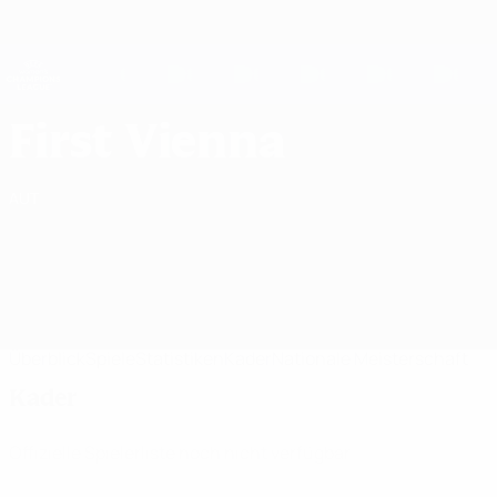
Direkt
zum
Hauptinhalt
UEFA Women's Champions League
Erhalten
Live-Ergebnisse &amp; Statistiken
UEFA Women's Champions League
First Vienna FC Kader UEFA Women's Champions League 2026/27
First Vienna
AUT
Überblick
Spiele
Statistiken
Kader
Nationale Meisterschaft
Kader
Offizielle Spielerliste noch nicht verfügbar