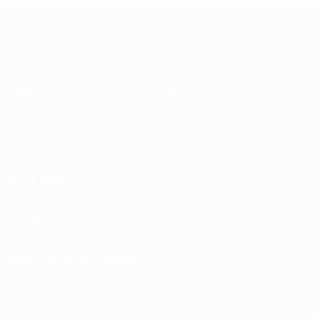
UEFA Women's Champions League
Spiele
Teams
Auslosungen
News
UEFA.tv
Geschichte
Gaming
Über
Stat.
AUCH
BESUCHEN
UEFA.com
UEFA-Stiftung
für Kinder
SPRACHE &AUML;NDERN
Deutsch
English
Français
Deutsch
Русский
Español
Italiano
Português