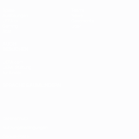
Spiele
Teams
Auslosungen
News
UEFA.tv
Geschichte
Gaming
Über
Stat.
AUCH
BESUCHEN
UEFA.com
UEFA-Stiftung
für Kinder
SPRACHE &AUML;NDERN
Deutsch
English
Français
Deutsch
Русский
Español
Italiano
Português
Datenschutz
Nutzungsbedingungen
Cookie-Politik