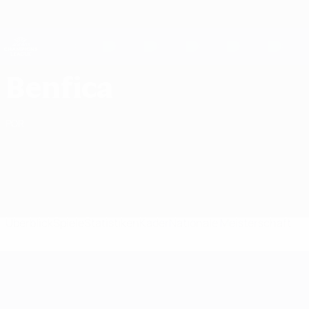
Direkt
zum
Hauptinhalt
UEFA Women's Champions League
Erhalten
Live-Ergebnisse &amp; Statistiken
UEFA Women's Champions League
SL Benfica Spiele UEFA Women's Champions League 2026/27
Benfica
POR
Überblick
Spiele
Statistiken
Kader
Nationale Meisterschaft
UEFA Women's Champions League