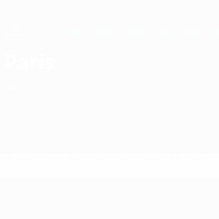
Direkt
zum
Hauptinhalt
UEFA Women's Champions League
Erhalten
Live-Ergebnisse &amp; Statistiken
UEFA Women's Champions League
Paris FC Spiele UEFA Women's Champions League 2026/27
Paris
FRA
Überblick
Spiele
Statistiken
Kader
Nationale Meisterschaft
UEFA Women's Champions League