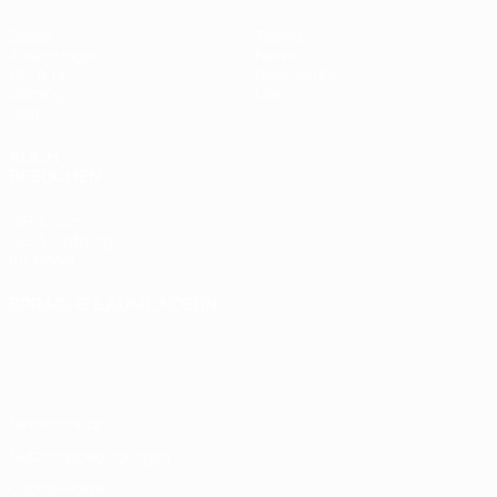
Spiele
Teams
Auslosungen
News
UEFA.tv
Geschichte
Gaming
Über
Stat.
AUCH
BESUCHEN
UEFA.com
UEFA-Stiftung
für Kinder
SPRACHE &AUML;NDERN
Deutsch
English
Français
Deutsch
Русский
Español
Italiano
Português
Datenschutz
Nutzungsbedingungen
Cookie-Politik