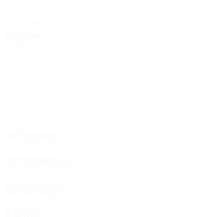
Tore
Gegentore
0
0
Gelbe Karten
Rote Karten
Angriff
Verteilung
Verteidigung
Torwartspiel
Karten