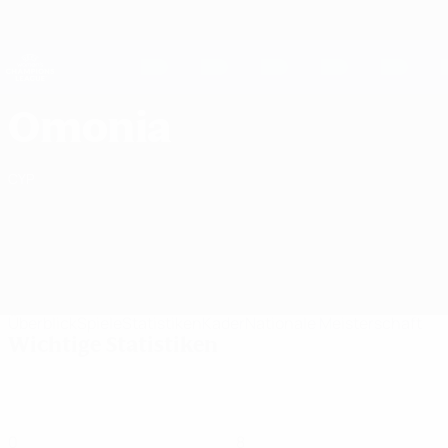
Direkt
zum
Hauptinhalt
UEFA Women's Champions League
Erhalten
Live-Ergebnisse &amp; Statistiken
UEFA Women's Champions League
AC Omonia Nicosia UEFA Women's Champions League 2026/27
Omonia
CYP
Überblick
Spiele
Statistiken
Kader
Nationale Meisterschaft
Wichtige Statistiken
0
8