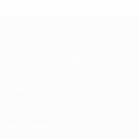
UEFA Women's Champions League
Spiele
Teams
Auslosungen
News
UEFA.tv
Geschichte
Gaming
Über
Stat.
AUCH
BESUCHEN
UEFA.com
UEFA-Stiftung
für Kinder
SPRACHE &AUML;NDERN
Deutsch
English
Français
Deutsch
Русский
Español