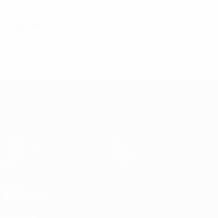
21
1
-
Trainer/-in
Edward Mashinya
ZIM
*
Spieler aus B-Liste
UEFA Women's Champions League
Spiele
Teams
Auslosungen
News
UEFA.tv
Geschichte
Gaming
Über
Stat.
AUCH
BESUCHEN
UEFA.com