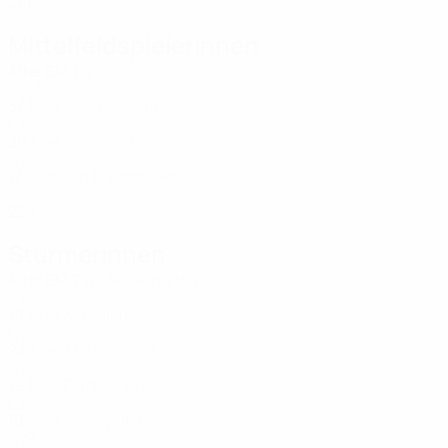
21
1
-
Mittelfeldspielerinnen
Alter
EM
T
Iordachiusi
8
ROU
37
1
-
C. Charalambous
10
CYP
26
1
-
Solonos *
14
CYP
17
-
-
Van Brummelen
21
NED
22
1
-
Stürmerinnen
Alter
EM
T
Mesolongitou *
11
CYP
19
1
-
Astaniou
18
CYP
24
1
-
Matsoukari *
19
CYP
19
1
-
Eleftheriou
22
CYP
19
-
-
Panayiotou
36
CYP