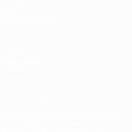
UEFA-Stiftung
für Kinder
SPRACHE &AUML;NDERN
Deutsch
English
Français
Deutsch
Русский
Español
Italiano
Português
Datenschutz
Nutzungsbedingungen
Cookie-Politik
Datenschutzeinstellungen
© 1998-2026 UEFA. Alle Rechte vorbehalten
Der Name UEFA, das UEFA-Logo und alle Marken von UEFA-
Wettbewerben sind geschützte Marken und/oder von der UEFA
urheberrechtlich geschützt. Sie dürfen nicht für kommerzielle
Zwecke verwendet werden. Mit der Verwendung von UEFA.com
erklären Sie sich mit den Nutzungsbedingungen und der