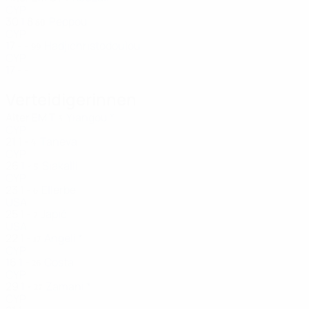
CYP
30
1
8
Peppou
80
CYP
17
-
-
Hadjichristodoulou
99
CYP
17
-
-
Verteidigerinnen
Alter
EM
T
Yiangou *
3
CYP
21
1
-
Taneva
4
CYP
26
1
-
Siakalli
5
CYP
23
1
-
Ellerbe
6
USA
25
1
-
Japić
7
USA
22
1
-
Angeli *
17
CYP
16
1
-
Costa
26
CYP
29
1
-
Zamani *
27
CYP