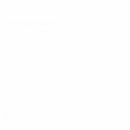
32
-
-
Lemešová
77
SVK
25
1
-
Mittelfeldspielerinnen
Alter
EM
T
Aistleitner
9
AUT
21
-
-
Rukavina
11
AUT
21
1
1
Wucher
15
AUT
27
1
-
Woelki
18
GER
23
1
-
Maťavková
19
SVK
28
1
-
Makovec
24
SVN
26
1
-
Vadász
26
HUN
17
1
-
Stürmerinnen
Alter
EM
T
Aagaard
10
DEN