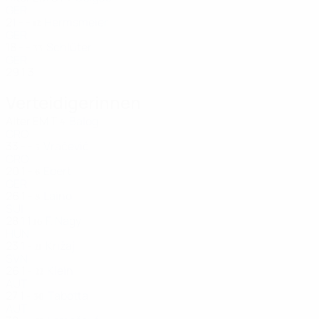
GER
21
-
-
Hermsmeier
12
GER
18
-
-
Schlüter
33
GER
29
1
3
Verteidigerinnen
Alter
EM
T
Balog
4
CRO
33
-
-
Vračević
5
CRO
20
1
-
Ebert
6
GER
26
1
-
Laino
8
SUI
28
1
1
F. Nagy
16
HUN
23
1
-
Križaj
21
SVN
26
1
-
Klein
22
AUT
27
1
-
Tabotta
30
AUT