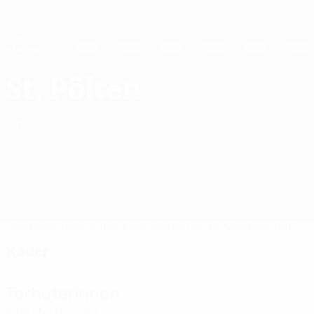
Direkt
zum
Hauptinhalt
UEFA Women's Champions League
Erhalten
Live-Ergebnisse &amp; Statistiken
UEFA Women's Champions League
SKN St. Pölten Frauen Kader UEFA Women's Champions League 2026/27
St. Pölten
AUT
Überblick
Spiele
Statistiken
Kader
Nationale Meisterschaft
Kader
Torhüterinnen
Alter
EM
GT
Osigus
1