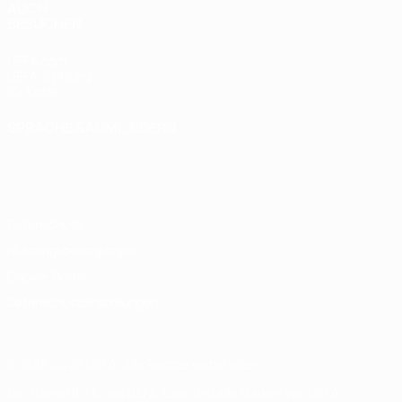
AUCH
BESUCHEN
UEFA.com
UEFA-Stiftung
für Kinder
SPRACHE &AUML;NDERN
Deutsch
English
Français
Deutsch
Русский
Español
Italiano
Português
Datenschutz
Nutzungsbedingungen
Cookie-Politik
Datenschutzeinstellungen
© 1998-2026 UEFA. Alle Rechte vorbehalten
Der Name UEFA, das UEFA-Logo und alle Marken von UEFA-