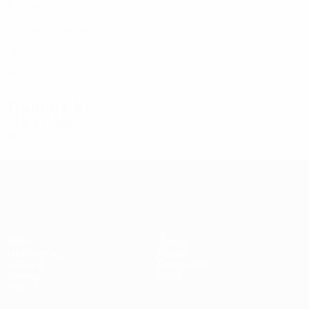
20
1
1
Szuchy
14
AUT
17
-
-
Scheuher
20
AUT
18
-
-
Vágó
23
HUN
35
1
1
Trainer/-in
Laurent Fassotte
BEL
UEFA Women's Champions League
Spiele
Teams
Auslosungen
News
UEFA.tv
Geschichte
Gaming
Über
Stat.