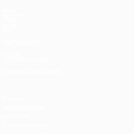
Spiele
Auslosungen
UEFA.tv
Gaming
Stat.
AUCH BESUCHEN
UEFA.com
UEFA-Stiftung für Kinder
SPRACHE &AUML;NDERN
Deutsch
English
Français
Deutsch
Русский
Español
Italiano
Datenschutz
Nutzungsbedingungen
Cookie-Politik
Datenschutzeinstellungen