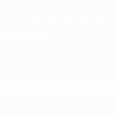
Direkt
zum
Hauptinhalt
UEFA Women's Champions League
Live-Ergebnisse &amp; Statistiken
UEFA Women's Champions League
FK Breznica Spiele UEFA Women's Champions League 2026/27
Breznica
MNE
Überblick
Spiele
Statistiken
Kader
Nationale Meisterschaft
UEFA Women's Champions League