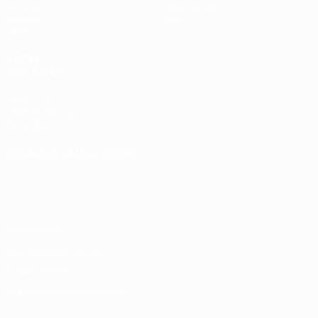
UEFA.tv
Geschichte
Gaming
Über
Stat.
AUCH
BESUCHEN
UEFA.com
UEFA-Stiftung
für Kinder
SPRACHE &AUML;NDERN
Deutsch
English
Français
Deutsch
Русский
Español
Italiano
Português
Datenschutz
Nutzungsbedingungen
Cookie-Politik
Datenschutzeinstellungen