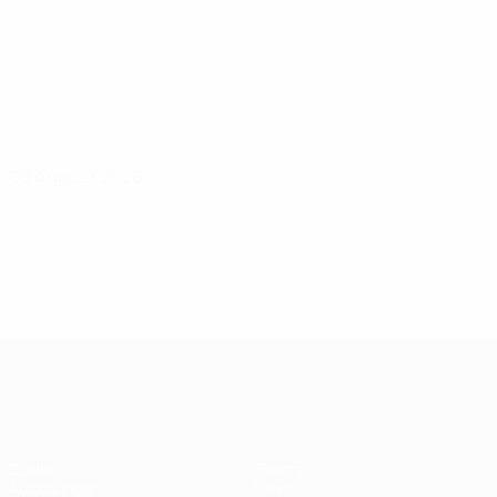
08 August 2026
UEFA Women's Champions League
Spiele
Teams
Auslosungen
News