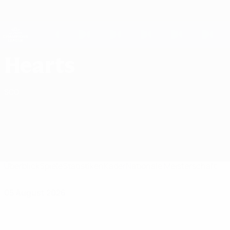
Direkt
zum
Hauptinhalt
UEFA Women's Champions League
Erhalten
Live-Ergebnisse &amp; Statistiken
UEFA Women's Champions League
Heart of Midlothian FC Spiele UEFA Women's Champions League 2026/27
Hearts
SCO
Überblick
Spiele
Statistiken
Kader
Nationale Meisterschaft
05 August 2026