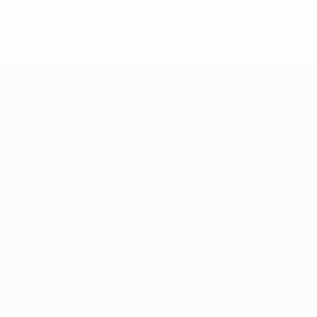
Trainer/-in
Mariglen Kule
ALB
UEFA Women's Champions League
Spiele
Auslosungen
UEFA.tv
Gaming
Stat.
AUCH BESUCHEN
UEFA.com
UEFA-Stiftung für Kinder
SPRACHE &AUML;NDERN
Deutsch
English
Français
Deutsch
Русский
Español
Italiano