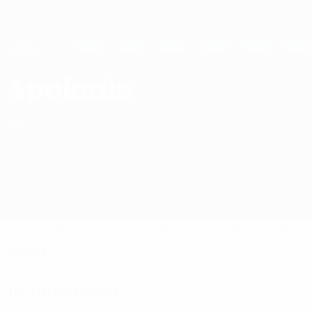
Direkt
zum
Hauptinhalt
UEFA Women's Champions League
Live-Ergebnisse &amp; Statistiken
UEFA Women's Champions League
KFF Apolonia Kader UEFA Women's Champions League 2026/27
Apolonia
ALB
Überblick
Spiele
Statistiken
Kader
Nationale Meisterschaft
Kader
Torhüterinnen
Alter
EM
GT
Mone
1