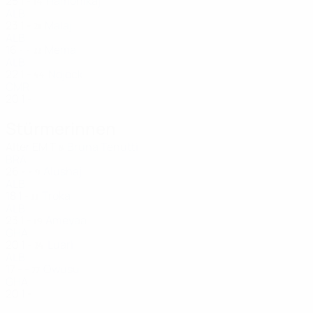
25
1
-
Hamonikaj
14
ALB
23
1
-
Malaj
21
ALB
16
-
-
Mema
22
ALB
22
1
-
Ndjock
44
CMR
20
1
-
Stürmerinnen
Alter
EM
T
Bruna Tenutti
8
BRA
26
-
-
Alushaj
9
ALB
18
1
-
Troka
11
ALB
23
1
-
Ameyaa
19
GHA
20
1
-
Luari
24
ALB
17
-
-
Owusu
77
GHA
20
1
-