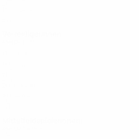
ALB
19
-
-
Berberi
12
ALB
20
1
4
Verteidigerinnen
Alter
EM
T
Malaj
4
ALB
18
-
-
Aliu
5
KOS
19
1
-
Nyarko
6
GHA
21
1
-
Katiele
7
BRA
21
1
-
Ukwuoma
15
NGA
29
1
-
Xhindole
99
ALB
27
1
-
Mittelfeldspielerinnen
Alter
EM
T
Levenaj
10
ALB