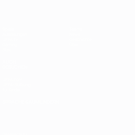
Spiele
Teams
Auslosungen
News
UEFA.tv
Geschichte
Gaming
Über
Stat.
AUCH
BESUCHEN
UEFA.com
UEFA-Stiftung
für Kinder
SPRACHE &AUML;NDERN
Deutsch
English
Français
Deutsch
Русский
Español
Italiano
Português
Datenschutz