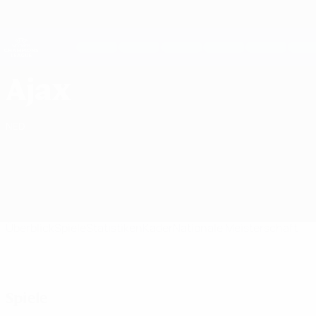
Direkt
zum
Hauptinhalt
UEFA Women's Champions League
Erhalten
Live-Ergebnisse &amp; Statistiken
UEFA Women's Champions League
AFC Ajax UEFA Women's Champions League 2026/27
Ajax
NED
Überblick
Spiele
Statistiken
Kader
Nationale Meisterschaft
Spiele