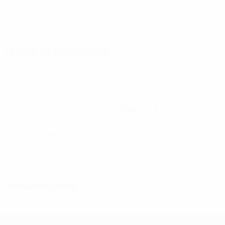
Alle
anzeigen
Wichtige Statistiken
2
0
Tore
Gegentore
0
0
Gelbe Karten
Rote Karten
Alle Statistiken
Kader
Amber
Kees
Kip
Knol
Liefting
Noordam
Verteidigerin
Verteidigerin
Stürmerin
Verteidigerin
Torhüterin
Mittelfeldspie
Aktuelle News
UEFA Women's Champions League