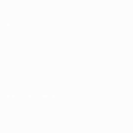
Spiele
Teams
Auslosungen
News
UEFA.tv
Geschichte
Gaming
Über
Stat.
AUCH
BESUCHEN
UEFA.com
UEFA-Stiftung
für Kinder
SPRACHE &AUML;NDERN
Deutsch
English
Français
Deutsch
Русский
Español
Italiano
Português
Datenschutz