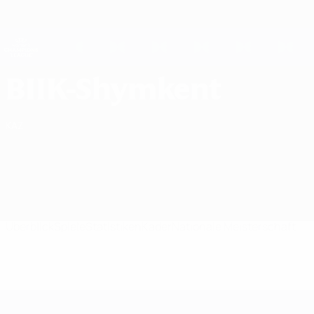
Direkt
zum
Hauptinhalt
UEFA Women's Champions League
Erhalten
Live-Ergebnisse &amp; Statistiken
UEFA Women's Champions League
WFC BIIK-Shymkent UEFA Women's Champions League 2026/27
BIIK-Shymkent
KAZ
Überblick
Spiele
Statistiken
Kader
Nationale Meisterschaft
UEFA Women's Champions League