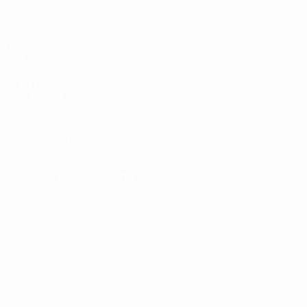
Spiele
Teams
Auslosungen
News
UEFA.tv
Geschichte
Gaming
Über
Stat.
AUCH
BESUCHEN
UEFA.com
UEFA-Stiftung
für Kinder
SPRACHE &AUML;NDERN
Deutsch
English
Français
Deutsch
Русский
Español
Italiano
Português
Datenschutz
Nutzungsbedingungen
Cookie-Politik