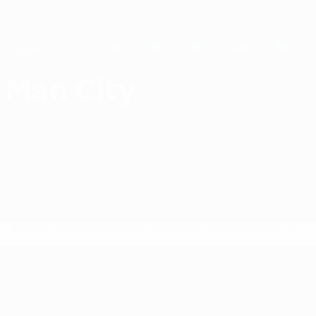
Direkt
zum
Hauptinhalt
UEFA Women's Champions League
Erhalten
Live-Ergebnisse &amp; Statistiken
UEFA Women's Champions League
Manchester City Statistiken UEFA Women's Champions League 2026/27
Man City
ENG
Überblick
Spiele
Statistiken
Kader
Nationale Meisterschaft
UEFA Women's Champions League