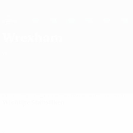
Direkt
zum
Hauptinhalt
UEFA Women's Champions League
Live-Ergebnisse &amp; Statistiken
UEFA Women's Champions League
Wrexham AFC UEFA Women's Champions League 2026/27
Wrexham
WAL
Überblick
Spiele
Statistiken
Kader
Nationale Meisterschaft
Wichtige Statistiken
5