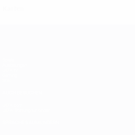
Karten
UEFA Women's Champions League
Spiele
Auslosungen
UEFA.tv
Gaming
Stat.
AUCH BESUCHEN
UEFA.com
UEFA-Stiftung für Kinder
SPRACHE &AUML;NDERN
Deutsch
English
Français
Deutsch
Русский
Español
Italiano