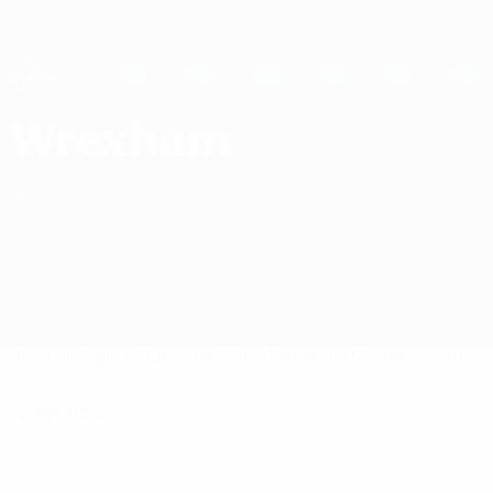
Direkt
zum
Hauptinhalt
UEFA Women's Champions League
Live-Ergebnisse &amp; Statistiken
UEFA Women's Champions League
Wrexham AFC Spiele UEFA Women's Champions League 2026/27
Wrexham
WAL
Überblick
Spiele
Statistiken
Kader
Nationale Meisterschaft
22 Juli 2026