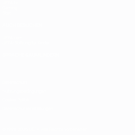
UEFA.tv
Gaming
Stat.
AUCH BESUCHEN
UEFA.com
UEFA-Stiftung für Kinder
SPRACHE &AUML;NDERN
Deutsch
English
Français
Deutsch
Русский
Español
Italiano
Datenschutz
Nutzungsbedingungen
Cookie-Politik
Datenschutzeinstellungen
© 1998-2026 UEFA. Alle Rechte vorbehalten