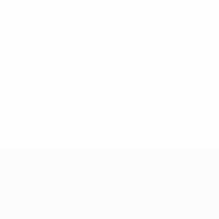
25 Juli 2026
UEFA Women's Champions League
Spiele
Auslosungen