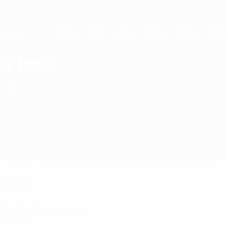
Direkt
zum
Hauptinhalt
UEFA Women's Champions League
Erhalten
Live-Ergebnisse &amp; Statistiken
UEFA Women's Champions League
Tallinna FC Flora Kader UEFA Women's Champions League 2026/27
Flora
EST
Überblick
Spiele
Statistiken
Kader
Nationale Meisterschaft
Kader
Torhüterinnen
Alter
EM
GT
Vihman
1