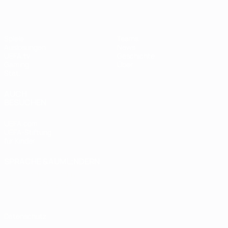
Spiele
Teams
Auslosungen
News
UEFA.tv
Geschichte
Gaming
Über
Stat.
AUCH
BESUCHEN
UEFA.com
UEFA-Stiftung
für Kinder
SPRACHE &AUML;NDERN
Deutsch
English
Français
Deutsch
Русский
Español
Italiano
Português
Datenschutz