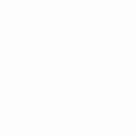
EST
22
1
4
Kozljajeva
12
EST
16
-
-
Verteidigerinnen
Alter
EM
T
Kiuru
2
EST
18
-
-
Smirnova *
3
EST
19
-
-
Anett Joandi
4
EST
21
1
-
Purgats
5
EST
20
1
-
Sootaga
16
EST
16
1
-
J. Južaninova
18
EST
17
1
-
Tullus
28
EST
27
1
-
Rosen
33
EST
30
1
-