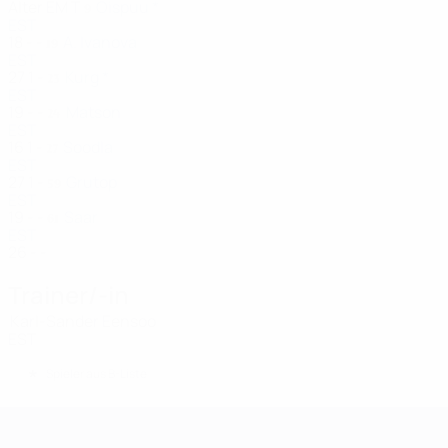
Alter
EM
T
Õispuu *
9
EST
18
-
-
A. Ivanova
19
EST
27
1
-
Kurg *
23
EST
19
-
-
Matson
24
EST
16
1
-
Soodla
27
EST
27
1
-
Grutop
59
EST
19
-
-
Saar
61
EST
26
-
-
Trainer/-in
Karl-Sander Eensoo
EST
*
Spieler aus B-Liste
UEFA Women's Champions League