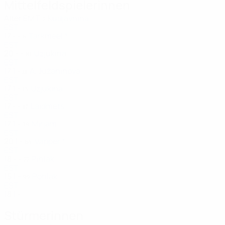
Mittelfeldspielerinnen
Alter
EM
T
Kudjavnina
7
EST
17
-
-
Tarkmeel *
8
EST
20
-
-
Uzjukina
10
EST
17
1
-
A. Južaninova
11
EST
17
1
-
Uzjukina
13
EST
17
-
-
Laidmets
17
EST
17
1
-
Mirjam
39
EST
20
1
-
Vapper *
64
EST
18
-
-
Pihlak
77
EST
15
1
-
Pohlak
99
EST
18
1
-
Stürmerinnen