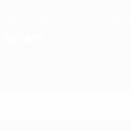
Direkt
zum
Hauptinhalt
UEFA Women's Champions League
Erhalten
Live-Ergebnisse &amp; Statistiken
UEFA Women's Champions League
Agram UEFA Women's Champions League 2026/27
Agram
CRO
Überblick
Spiele
Statistiken
Kader
Nationale Meisterschaft
UEFA Women's Champions League