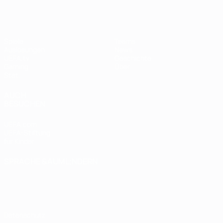
Spiele
Teams
Auslosungen
News
UEFA.tv
Geschichte
Gaming
Über
Stat.
AUCH
BESUCHEN
UEFA.com
UEFA-Stiftung
für Kinder
SPRACHE &AUML;NDERN
Deutsch
English
Français
Deutsch
Русский
Español
Italiano
Português
Datenschutz