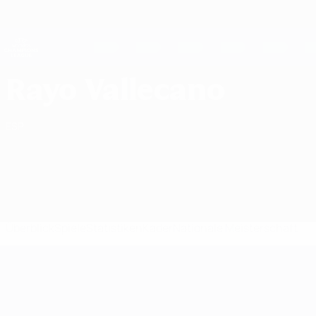
Direkt
zum
Hauptinhalt
UEFA Women's Champions League
Erhalten
Live-Ergebnisse &amp; Statistiken
UEFA Women's Champions League
Rayo Vallecano de Madrid Statistiken UEFA Women's Champions League 2026/27
Rayo Vallecano
ESP
Überblick
Spiele
Statistiken
Kader
Nationale Meisterschaft
UEFA Women's Champions League