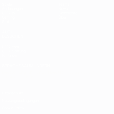
Spiele
Teams
Auslosungen
News
UEFA.tv
Geschichte
Gaming
Über
Stat.
AUCH
BESUCHEN
UEFA.com
UEFA-Stiftung
für Kinder
SPRACHE &AUML;NDERN
Deutsch
English
Français
Deutsch
Русский
Español
Italiano
Português
Datenschutz
Nutzungsbedingungen
Cookie-Politik