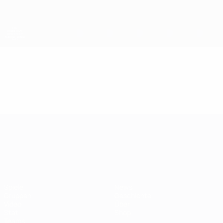
Direkt
zum
Hauptinhalt
UEFA-U21-Europameisterschaft
Video
Highlights
UEFA-U21-Europameisterscha
Spiele
News
Gruppen
Geschichte
Video
Über
Stat.
Shop
Teams