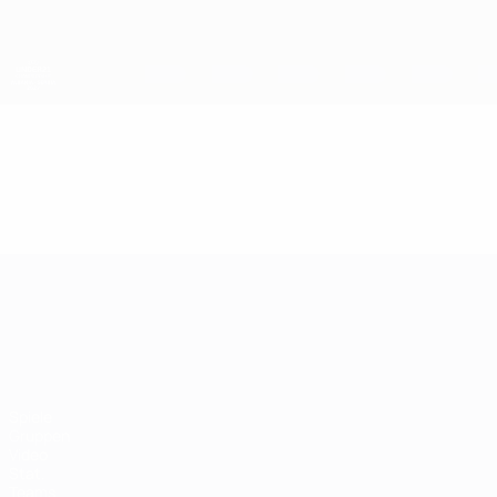
Direkt
zum
Hauptinhalt
UEFA-U21-Europameisterschaft
Video
Highlights
UEFA-U21-Europameisterscha
Spiele
Gruppen
Video
Stat.
Teams