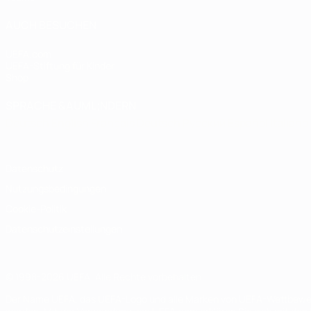
AUCH BESUCHEN
UEFA.com
UEFA-Stiftung für Kinder
Shop
SPRACHE &AUML;NDERN
Deutsch
English
Français
Deutsch
Русский
Español
Italiano
Datenschutz
Nutzungsbedingungen
Cookie-Politik
Datenschutzeinstellungen
© 1998-2026 UEFA. Alle Rechte vorbehalten
Der Name UEFA, das UEFA-Logo und alle Marken von UEFA-Wettbewerb