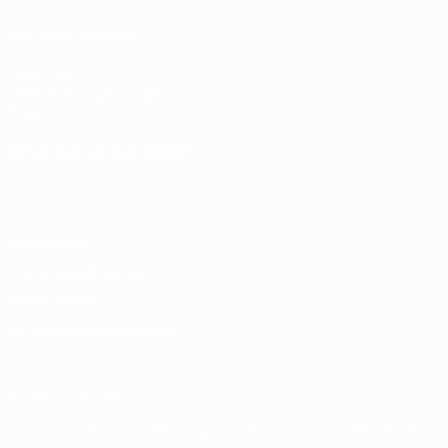
AUCH BESUCHEN
UEFA.com
UEFA-Stiftung für Kinder
Shop
SPRACHE &AUML;NDERN
Deutsch
English
Français
Deutsch
Русский
Español
Italiano
Datenschutz
Nutzungsbedingungen
Cookie-Politik
Datenschutzeinstellungen
© 1998-2026 UEFA. Alle Rechte vorbehalten
Der Name UEFA, das UEFA-Logo und alle Marken von UEFA-Wettbewerb