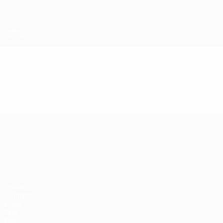
Direkt
zum
Hauptinhalt
UEFA-U21-Europameisterschaft
Video
Highlights
UEFA-U21-Europameisterscha
Spiele
Gruppen
Video
Stat.
Teams