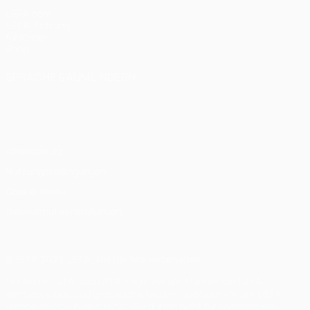
UEFA.com
UEFA-Stiftung
für Kinder
Shop
SPRACHE &AUML;NDERN
Deutsch
English
Français
Deutsch
Русский
Español
Italiano
Português
Datenschutz
Nutzungsbedingungen
Cookie-Politik
Datenschutzeinstellungen
© 1998-2026 UEFA. Alle Rechte vorbehalten
Der Name UEFA, das UEFA-Logo und alle Marken von UEFA-
Wettbewerben sind geschützte Marken und/oder von der UEFA
urheberrechtlich geschützt. Sie dürfen nicht für kommerzielle