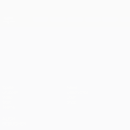
Direkt
zum
Hauptinhalt
UEFA-U21-Europameisterschaft
UEFA-U21-Europameisterscha
Spiele
News
Gruppen
Geschichte
Video
Über
Stat.
Shop
Teams
AUCH
BESUCHEN