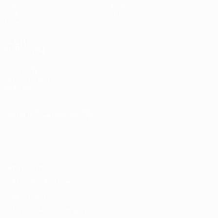
Video
Über
Stat.
Shop
Teams
AUCH
BESUCHEN
UEFA.com
UEFA-Stiftung
für Kinder
Shop
SPRACHE &AUML;NDERN
Deutsch
English
Français
Deutsch
Русский
Español
Italiano
Português
Datenschutz
Nutzungsbedingungen
Cookie-Politik
Datenschutzeinstellungen