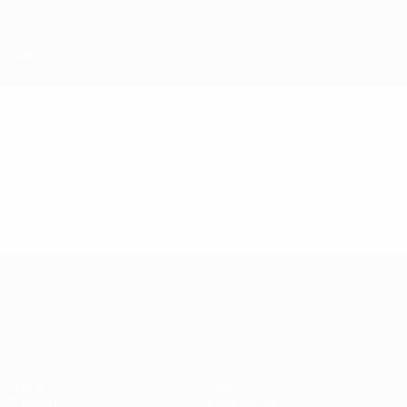
Direkt
zum
Hauptinhalt
UEFA-U21-Europameisterschaft
Video
Im Fokus
UEFA-U21-Europameisterscha
Spiele
News
Gruppen
Geschichte