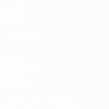
BESUCHEN
UEFA.com
UEFA-Stiftung
für Kinder
Shop
SPRACHE &AUML;NDERN
Deutsch
English
Français
Deutsch
Русский
Español
Italiano
Português
Datenschutz
Nutzungsbedingungen
Cookie-Politik
Datenschutzeinstellungen
© 1998-2026 UEFA. Alle Rechte vorbehalten
Der Name UEFA, das UEFA-Logo und alle Marken von UEFA-