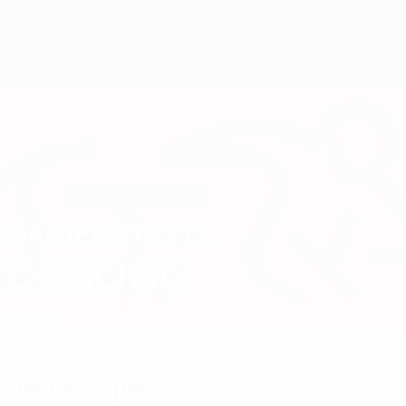
Direkt
zum
Hauptinhalt
UEFA-U21-Europameisterschaft
DANIEL TYRELL
Daniel Tyrell Denoon Stat. 2027
DENOON
Schweiz
Überblick
Statistiken
Spiele
Nächste Spiele