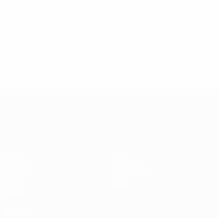
* Bis auf Weiteres ausgeschlossen. <a
href='https://de.uefa.com/insideuefa/mediaservices/medi
148df89ea5e1-8fa63590fb30-1000--fifa-uefa-
suspendieren-russische-vereine-und-
nationalmannschaft/'>Mehr hier</a>
UEFA-U21-Europameisterscha
Spiele
News
Gruppen
Geschichte
Video
Über
Stat.
Shop
Teams
AUCH