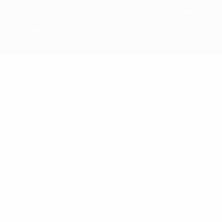
Wettbewerben sind geschützte Marken und/oder von der UEFA
urheberrechtlich geschützt. Sie dürfen nicht für kommerzielle
Zwecke verwendet werden. Mit der Verwendung von UEFA.com
erklären Sie sich mit den Nutzungsbedingungen und der
Datenschutzpolitik für die Website einverstanden.