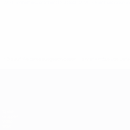
U21-Europameisterschaft
Di 9 Sept. 2025
· Qualifikationsru
* Bis auf Weiteres ausgeschlossen. <a href='https://de.
UEFA-U21-Europameisterscha
Spiele
Gruppen
Video
Stat.