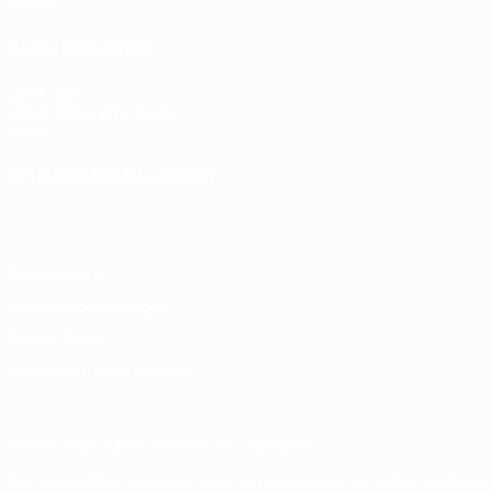
Teams
AUCH BESUCHEN
UEFA.com
UEFA-Stiftung für Kinder
Shop
SPRACHE &AUML;NDERN
Deutsch
English
Français
Deutsch
Русский
Español
Italiano
Datenschutz
Nutzungsbedingungen
Cookie-Politik
Datenschutzeinstellungen
© 1998-2026 UEFA. Alle Rechte vorbehalten
Der Name UEFA, das UEFA-Logo und alle Marken von UEFA-Wettbewerb