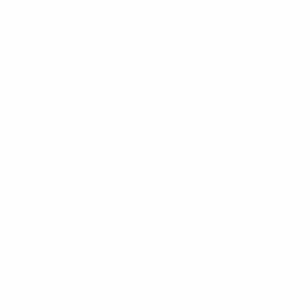
unde
unde
de