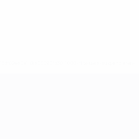
-148df89ea5e1-8fa63590fb30-1000--fifa-uefa-suspendieren-
>