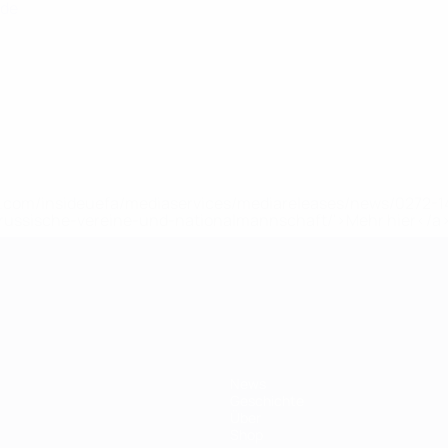
nde
uefa.com/insideuefa/mediaservices/mediareleases/news/0272
russische-vereine-und-nationalmannschaft/'>Mehr hier</a
ft
News
Geschichte
Über
Shop