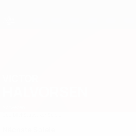
Direkt
zum
Hauptinhalt
UEFA-U21-Europameisterschaft
VICTOR
Victor Halvorsen Stat. 2027
HALVORSEN
Norwegen
Überblick
Statistiken
Spiele
Nächste Spiele