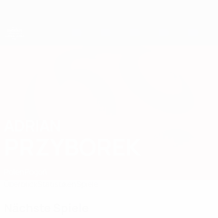
Direkt
zum
Hauptinhalt
UEFA-U21-Europameisterschaft
ADRIAN
Adrian Przyborek Stat. 2027
PRZYBOREK
Polen
Pogoń
Überblick
Statistiken
Spiele
Nächste Spiele