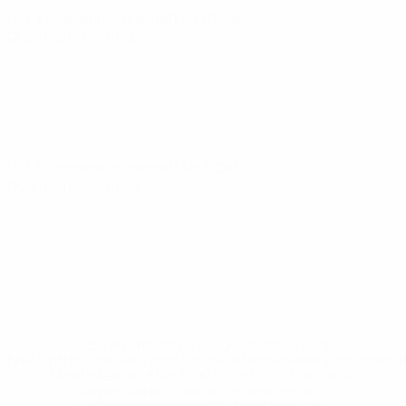
U21-Europameisterschaft
Mi 30 Sept. 2026
·
Qualifikationsrunde
U21-Europameisterschaft
Mo 5 Okt. 2026
·
Qualifikationsrunde
* Bis auf Weiteres ausgeschlossen. <a
href='https://de.uefa.com/insideuefa/mediaservices/medi
148df89ea5e1-8fa63590fb30-1000--fifa-uefa-
suspendieren-russische-vereine-und-