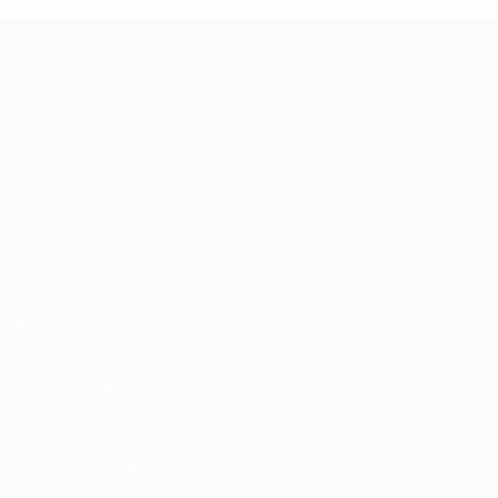
nationalmannschaft/'>Mehr hier</a>
UEFA-U21-Europameisterscha
Spiele
News
Gruppen
Geschichte
Video
Über
Stat.
Shop
Teams
AUCH
BESUCHEN
UEFA.com
UEFA-Stiftung
für Kinder
Shop
SPRACHE &AUML;NDERN
Deutsch
English
Français
Deutsch
Русский
Español