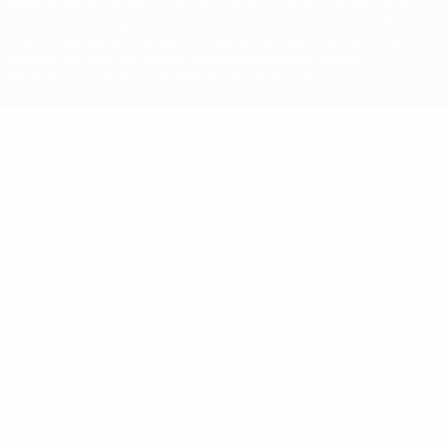
Wettbewerben sind geschützte Marken und/oder von der UEFA
urheberrechtlich geschützt. Sie dürfen nicht für kommerzielle
Zwecke verwendet werden. Mit der Verwendung von UEFA.com
erklären Sie sich mit den Nutzungsbedingungen und der
Datenschutzpolitik für die Website einverstanden.