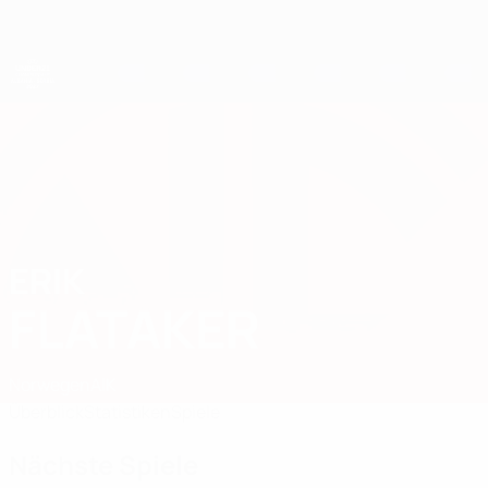
Direkt
zum
Hauptinhalt
UEFA-U21-Europameisterschaft
ERIK
Erik Flataker Stat. 2027
FLATAKER
Norwegen
AIK
Überblick
Statistiken
Spiele
Nächste Spiele