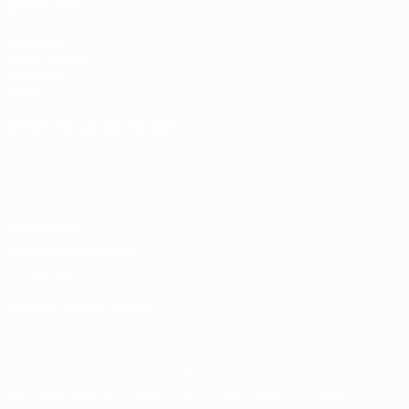
BESUCHEN
UEFA.com
UEFA-Stiftung
für Kinder
Shop
SPRACHE &AUML;NDERN
Deutsch
English
Français
Deutsch
Русский
Español
Italiano
Português
Datenschutz
Nutzungsbedingungen
Cookie-Politik
Datenschutzeinstellungen
© 1998-2026 UEFA. Alle Rechte vorbehalten
Der Name UEFA, das UEFA-Logo und alle Marken von UEFA-