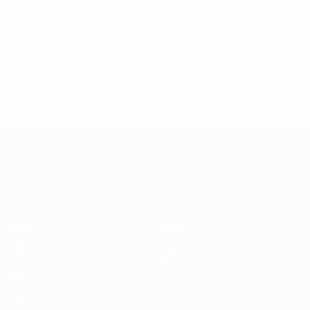
* Bis auf Weiteres ausgeschlossen. <a
href='https://de.uefa.com/insideuefa/mediaservices/medi
148df89ea5e1-8fa63590fb30-1000--fifa-uefa-
suspendieren-russische-vereine-und-
nationalmannschaft/'>Mehr hier</a>
UEFA-U21-Europameisterscha
Spiele
News
Gruppen
Geschichte
Video
Über
Stat.
Shop
Teams
AUCH